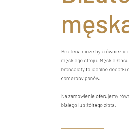
męsk
Biżuteria może być również i
męskiego stroju. Męskie łańcuc
bransolety to idealne dodatki 
garderoby panów.
Na zamówienie oferujemy równ
białego lub żółtego złota.