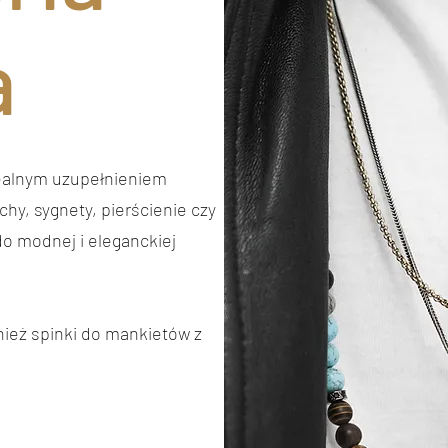
a
dealnym uzupełnieniem
hy, sygnety, pierścienie czy
do modnej i eleganckiej
ież spinki do mankietów z