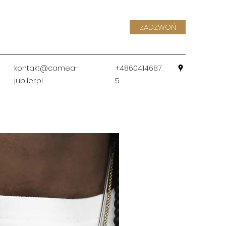
ZADZWOŃ
kontakt@camea-
+4860414687
jubiler.pl
5